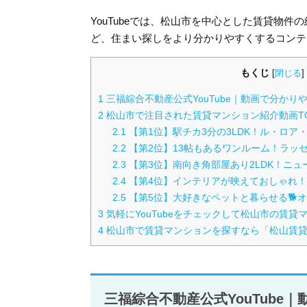
YouTubeでは、松山市を中心とした賃貸物
ど、住まい探しをより分かりやすくするコンテ
もくじ
[
閉じる
]
1
三福綜合不動産公式YouTube｜動画で分か
2
松山市で注目された賃貸マンション紹介動画TO
2.1
【第1位】駅チカ3分の3LDK！ル・ロア
2.2
【第2位】13帖もあるワンルーム！ラッ
2.3
【第3位】南向き角部屋あり2LDK！ニ
2.4
【第4位】インテリアが映えておしゃれ！
2.5
【第5位】大好きなペットと暮らせる🐕
3
気軽にYouTubeをチェックして松山市の賃
4
松山市で賃貸マンションを探すなら「松山賃
三福綜合不動産公式YouTube