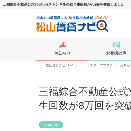
三福綜合不動産公式YouTubeチャンネルの総再生回数が8万回を突破しました！
お知らせ
お客様の声
松山賃貸ナビ TOP
>
スタッフブログ
>
お知ら
三福綜合不動産公式Y
生回数が8万回を突
お知らせ