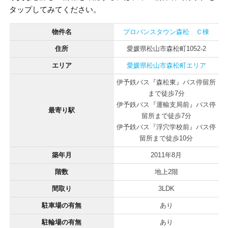
タップしてみてください。
物件名
プロバンスタウン森松 Ｃ棟
住所
愛媛県松山市森松町1052-2
エリア
愛媛県松山市森松町エリア
伊予鉄バス『森松東』バス停留所
まで徒歩7分
伊予鉄バス『運輸支局前』バス停
最寄り駅
留所まで徒歩7分
伊予鉄バス『浮穴学校前』バス停
留所まで徒歩10分
築年月
2011年8月
階数
地上2階
間取り
3LDK
駐車場の有無
あり
駐輪場の有無
あり