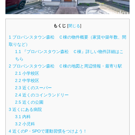
もくじ
[
閉じる
]
1
プロバンスタウン森松 Ｃ棟の物件概要（家賃や築年数、間
取りなど）
1.1
『プロバンスタウン森松 Ｃ棟』詳しい物件詳細はこ
ちら
2
プロバンスタウン森松 Ｃ棟の地図と周辺情報・最寄り駅
2.1
小学校区
2.2
中学校区
2.3
近くのスーパー
2.4
近くのコインランドリー
2.5
近くの公園
3
近くにある病院
3.1
内科
3.2
小児科
4
近くのP・SPOで運動習慣をつけよう！