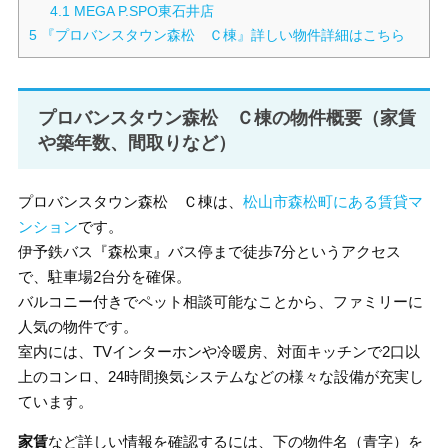
4.1
MEGA P.SPO東石井店
5
『プロバンスタウン森松 Ｃ棟』詳しい物件詳細はこちら
プロバンスタウン森松 Ｃ棟の物件概要（家賃
や築年数、間取りなど）
プロバンスタウン森松 Ｃ棟は、
松山市森松町にある賃貸マ
ンション
です。
伊予鉄バス『森松東』バス停まで徒歩7分というアクセス
で、駐車場2台分を確保。
バルコニー付きでペット相談可能なことから、ファミリーに
人気の物件です。
室内には、TVインターホンや冷暖房、対面キッチンで2口以
上のコンロ、24時間換気システムなどの様々な設備が充実し
ています。
家賃
など詳しい情報を確認するには、下の物件名（青字）を