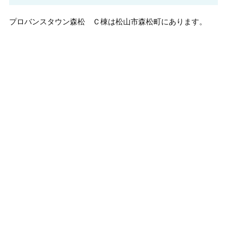
プロバンスタウン森松 Ｃ棟は松山市森松町にあります。