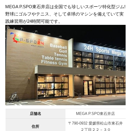
MEGA P.SPO東石井店は全国でも珍しいスポーツ特化型ジム!
野球にゴルフやテニス、そして卓球のマシンを備えていて実
践練習用が24時間可能です。
店舗名
MEGA P.SPO東石井店
〒790-0932 愛媛県松山市東石井
住所
２丁目２２－３０